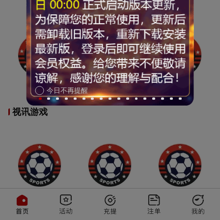
今日不再提醒
视讯游戏